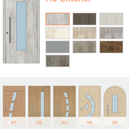
H1
H2
H3
H4
H5