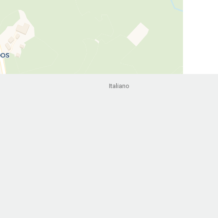
Italiano
Leaflet
|
©
OpenStreetMap
contributors ©
CARTO