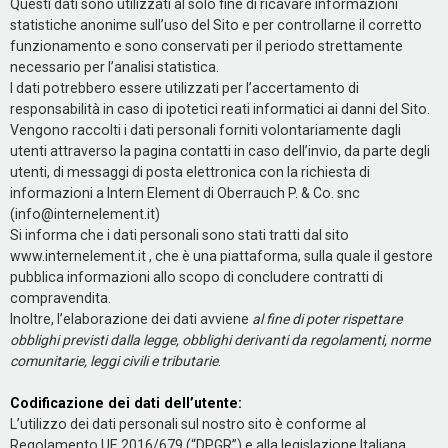
Questi dati sono utilizzati al solo fine di ricavare informazioni
statistiche anonime sull’uso del Sito e per controllarne il corretto
funzionamento e sono conservati per il periodo strettamente
necessario per l’analisi statistica.
I dati potrebbero essere utilizzati per l’accertamento di
responsabilità in caso di ipotetici reati informatici ai danni del Sito.
Vengono raccolti i dati personali forniti volontariamente dagli
utenti attraverso la pagina contatti in caso dell’invio, da parte degli
utenti, di messaggi di posta elettronica con la richiesta di
informazioni a Intern Element di Oberrauch P. & Co. snc
(info@internelement.it)
Si informa che i dati personali sono stati tratti dal sito
www.internelement.it , che è una piattaforma, sulla quale il gestore
pubblica informazioni allo scopo di concludere contratti di
compravendita.
Inoltre, l’elaborazione dei dati avviene
al fine di poter rispettare
obblighi previsti dalla legge, obblighi derivanti da regolamenti, norme
comunitarie, leggi civili e tributarie
.
Codificazione dei dati dell’utente:
L’utilizzo dei dati personali sul nostro sito è conforme al
Regolamento UE 2016/679 (“DPGR”) e alla legislazione Italiana,