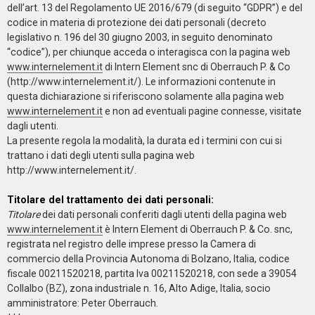
dell’art. 13 del Regolamento UE 2016/679 (di seguito “GDPR”) e del
codice in materia di protezione dei dati personali (decreto
legislativo n. 196 del 30 giugno 2003, in seguito denominato
“codice”), per chiunque acceda o interagisca con la pagina web
www.internelement.it
di Intern Element snc di Oberrauch P. & Co
(http://www.internelement.it/). Le informazioni contenute in
questa dichiarazione si riferiscono solamente alla pagina web
www.internelement.it
e non ad eventuali pagine connesse, visitate
dagli utenti.
La presente regola la modalità, la durata ed i termini con cui si
trattano i dati degli utenti sulla pagina web
http://www.internelement.it/.
Titolare del trattamento dei dati personali:
Titolare
dei dati personali conferiti dagli utenti della pagina web
www.internelement.it
è Intern Element di Oberrauch P. & Co. snc,
registrata nel registro delle imprese presso la Camera di
commercio della Provincia Autonoma di Bolzano, Italia, codice
fiscale 00211520218, partita Iva 00211520218, con sede a 39054
Collalbo (BZ), zona industriale n. 16, Alto Adige, Italia, socio
amministratore: Peter Oberrauch.